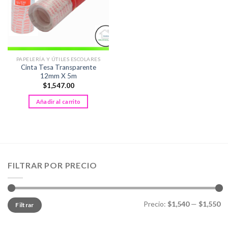
PAPELERÍA Y ÚTILES ESCOLARES
Cinta Tesa Transparente
12mm X 5m
$
1,547.00
Añadir al carrito
FILTRAR POR PRECIO
Precio
Precio
Precio:
$1,540
—
$1,550
Filtrar
mínimo
máximo