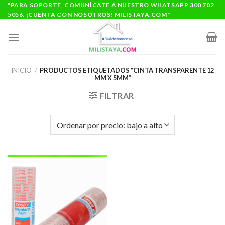
Saltar
"PARA SOPORTE, COMUNÍCATE A NUESTRO WHATSAPP 300 702
5056. ¡CUENTA CON NOSOTROS! MILISTAYA.COM"
al
contenido
INICIO
/
PRODUCTOS ETIQUETADOS “CINTA TRANSPARENTE 12
MM X 5MM”
FILTRAR