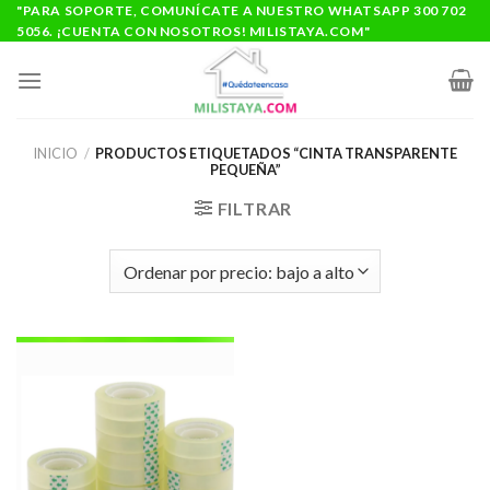
Saltar
"PARA SOPORTE, COMUNÍCATE A NUESTRO WHATSAPP 300 702
5056. ¡CUENTA CON NOSOTROS! MILISTAYA.COM"
al
contenido
INICIO
/
PRODUCTOS ETIQUETADOS “CINTA TRANSPARENTE
PEQUEÑA”
FILTRAR