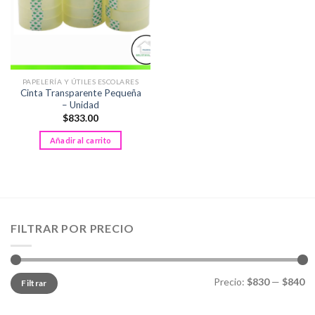
PAPELERÍA Y ÚTILES ESCOLARES
Cinta Transparente Pequeña
– Unidad
$
833.00
Añadir al carrito
FILTRAR POR PRECIO
Precio
Precio
Precio:
$830
—
$840
Filtrar
mínimo
máximo