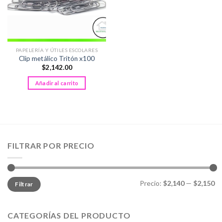
PAPELERÍA Y ÚTILES ESCOLARES
Clip metálico Tritón x100
$
2,142.00
Añadir al carrito
FILTRAR POR PRECIO
Precio
Precio
Precio:
$2,140
—
$2,150
Filtrar
mínimo
máximo
CATEGORÍAS DEL PRODUCTO