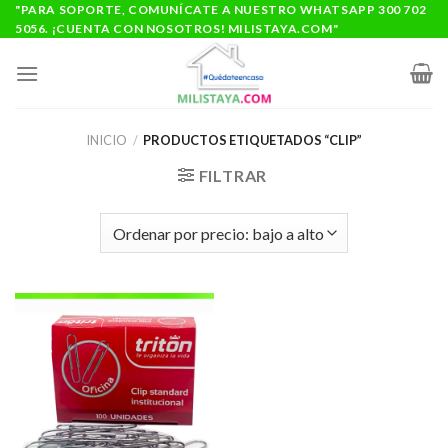
Saltar
"PARA SOPORTE, COMUNÍCATE A NUESTRO WHATSAPP 300 702
5056. ¡CUENTA CON NOSOTROS! MILISTAYA.COM"
al
contenido
INICIO
/
PRODUCTOS ETIQUETADOS “CLIP”
FILTRAR