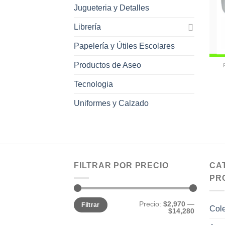
Jugueteria y Detalles
Librería
Papelería y Útiles Escolares
Productos de Aseo
Tecnologia
Uniformes y Calzado
FILTRAR POR PRECIO
CA
PR
Precio
Precio
Precio:
$2,970
—
Filtrar
mínimo
máximo
Col
$14,280