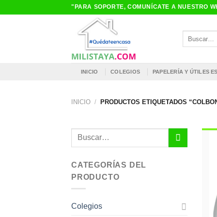
Saltar
"PARA SOPORTE, COMUNÍCATE A NUESTRO WH
al
contenido
Buscar
por:
INICIO
COLEGIOS
PAPELERÍA Y ÚTILES 
INICIO
/
PRODUCTOS ETIQUETADOS “COLBON
Buscar
por:
CATEGORÍAS DEL
PRODUCTO
Colegios