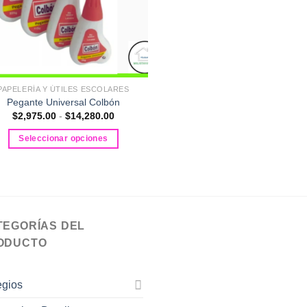
PAPELERÍA Y ÚTILES ESCOLARES
Pegante Universal Colbón
Rango
$
2,975.00
-
$
14,280.00
de
precios:
Seleccionar opciones
desde
$2,975.00
Este
hasta
producto
$14,280.00
tiene
múltiples
variantes.
TEGORÍAS DEL
Las
ODUCTO
opciones
se
pueden
egios
elegir