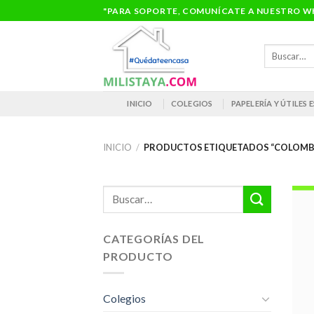
Saltar
"PARA SOPORTE, COMUNÍCATE A NUESTRO WH
al
contenido
Buscar
por:
INICIO
COLEGIOS
PAPELERÍA Y ÚTILES
INICIO
/
PRODUCTOS ETIQUETADOS “COLOMBI
Buscar
por:
CATEGORÍAS DEL
PRODUCTO
Colegios