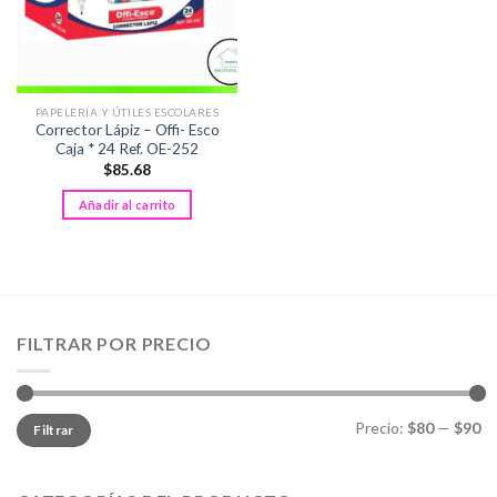
PAPELERÍA Y ÚTILES ESCOLARES
Corrector Lápiz – Offi- Esco
Caja * 24 Ref. OE-252
$
85.68
Añadir al carrito
FILTRAR POR PRECIO
Precio
Precio
Precio:
$80
—
$90
Filtrar
mínimo
máximo