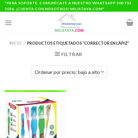
Saltar
"PARA SOPORTE, COMUNÍCATE A NUESTRO WHATSAPP 300 702
5056. ¡CUENTA CON NOSOTROS! MILISTAYA.COM"
al
contenido
INICIO
/
PRODUCTOS ETIQUETADOS “CORRECTOR EN LÁPIZ”
FILTRAR