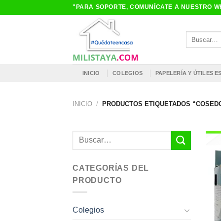
Saltar
"PARA SOPORTE, COMUNÍCATE A NUESTRO WH
al
contenido
Buscar
por:
INICIO
COLEGIOS
PAPELERÍA Y ÚTILES 
INICIO
/
PRODUCTOS ETIQUETADOS “COSED
Buscar
por:
CATEGORÍAS DEL
PRODUCTO
Colegios