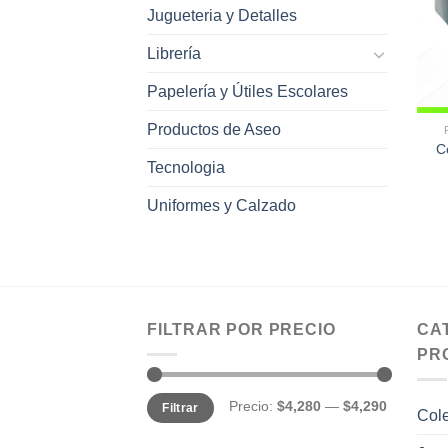
Jugueteria y Detalles
Librería
Papelería y Útiles Escolares
Productos de Aseo
C
Tecnologia
Uniformes y Calzado
FILTRAR POR PRECIO
CA
PR
Precio
Precio
Precio:
$4,280
—
$4,290
Filtrar
mínimo
máximo
Col