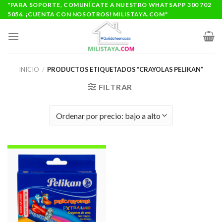
Saltar
"PARA SOPORTE, COMUNÍCATE A NUESTRO WHATSAPP 300 702
5056. ¡CUENTA CON NOSOTROS! MILISTAYA.COM"
al
contenido
INICIO
/
PRODUCTOS ETIQUETADOS “CRAYOLAS PELIKAN”
FILTRAR