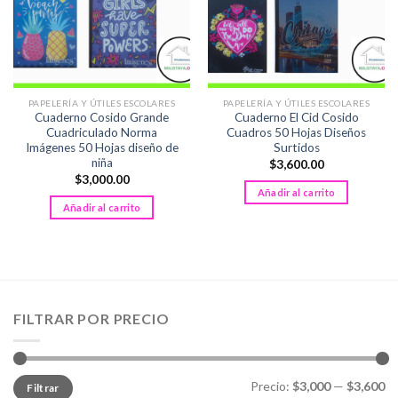
PAPELERÍA Y ÚTILES ESCOLARES
PAPELERÍA Y ÚTILES ESCOLARES
Cuaderno Cosido Grande
Cuaderno El Cid Cosido
Cuadriculado Norma
Cuadros 50 Hojas Diseños
Imágenes 50 Hojas diseño de
Surtidos
niña
$
3,600.00
$
3,000.00
Añadir al carrito
Añadir al carrito
FILTRAR POR PRECIO
Precio
Precio
Precio:
$3,000
—
$3,600
Filtrar
mínimo
máximo