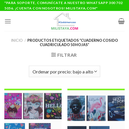
Saltar
"PARA SOPORTE, COMUNÍCATE A NUESTRO WHATSAPP 300 702
5056. ¡CUENTA CON NOSOTROS! MILISTAYA.COM"
al
contenido
INICIO
/
PRODUCTOS ETIQUETADOS “CUADERNO COSIDO
CUADRICULADO 50 HOJAS”
FILTRAR