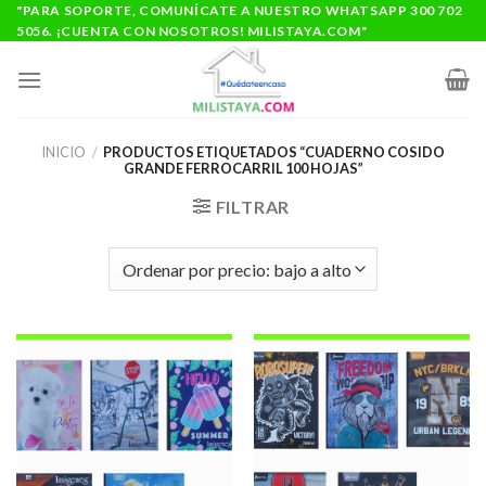
Saltar
"PARA SOPORTE, COMUNÍCATE A NUESTRO WHATSAPP 300 702
5056. ¡CUENTA CON NOSOTROS! MILISTAYA.COM"
al
contenido
INICIO
/
PRODUCTOS ETIQUETADOS “CUADERNO COSIDO
GRANDE FERROCARRIL 100 HOJAS”
FILTRAR