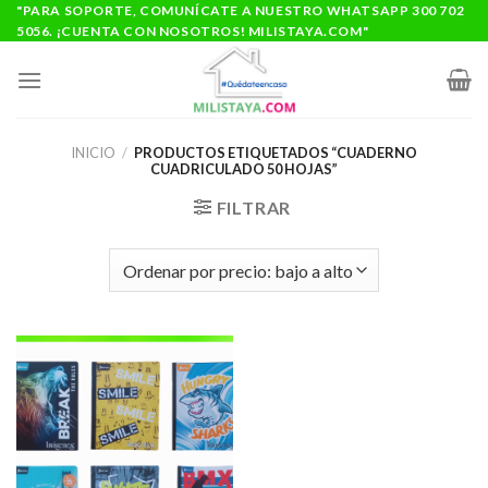
Saltar
"PARA SOPORTE, COMUNÍCATE A NUESTRO WHATSAPP 300 702
5056. ¡CUENTA CON NOSOTROS! MILISTAYA.COM"
al
contenido
INICIO
/
PRODUCTOS ETIQUETADOS “CUADERNO
CUADRICULADO 50 HOJAS”
FILTRAR