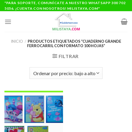
Saltar
"PARA SOPORTE, COMUNÍCATE A NUESTRO WHATSAPP 300 702
5056. ¡CUENTA CON NOSOTROS! MILISTAYA.COM"
al
contenido
INICIO
/
PRODUCTOS ETIQUETADOS “CUADERNO GRANDE
FERROCARRIL CON FORMATO 100 HOJAS”
FILTRAR