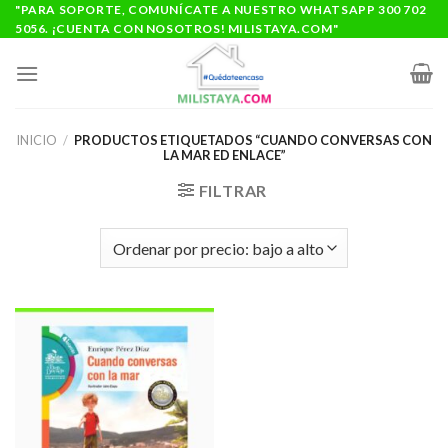
Saltar
"PARA SOPORTE, COMUNÍCATE A NUESTRO WHATSAPP 300 702
5056. ¡CUENTA CON NOSOTROS! MILISTAYA.COM"
al
contenido
INICIO
/
PRODUCTOS ETIQUETADOS “CUANDO CONVERSAS CON
LA MAR ED ENLACE”
FILTRAR