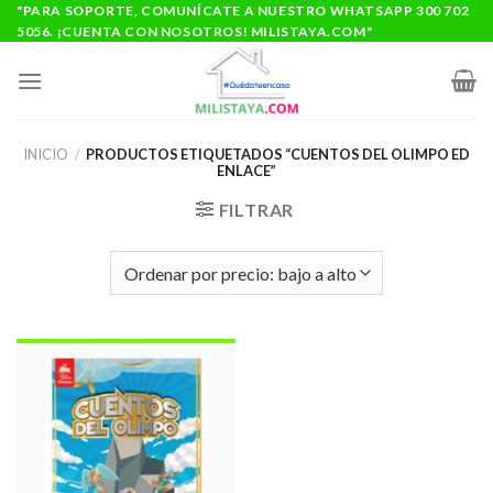
Saltar
"PARA SOPORTE, COMUNÍCATE A NUESTRO WHATSAPP 300 702
5056. ¡CUENTA CON NOSOTROS! MILISTAYA.COM"
al
contenido
INICIO
/
PRODUCTOS ETIQUETADOS “CUENTOS DEL OLIMPO ED
ENLACE”
FILTRAR