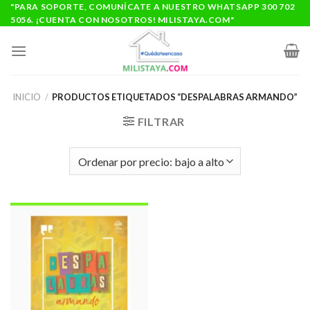
Saltar
"PARA SOPORTE, COMUNÍCATE A NUESTRO WHATSAPP 300 702
5056. ¡CUENTA CON NOSOTROS! MILISTAYA.COM"
al
contenido
INICIO
/
PRODUCTOS ETIQUETADOS “DESPALABRAS ARMANDO”
FILTRAR