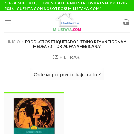
Saltar
"PARA SOPORTE, COMUNÍCATE A NUESTRO WHATSAPP 300 702
5056. ¡CUENTA CON NOSOTROS! MILISTAYA.COM"
al
contenido
INICIO
/
PRODUCTOS ETIQUETADOS “EDINO REY ANTÍGONA Y
MEDEA EDITORIAL PANAMERICANA”
FILTRAR