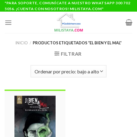
Saltar
"PARA SOPORTE, COMUNÍCATE A NUESTRO WHATSAPP 300 702
5056. ¡CUENTA CON NOSOTROS! MILISTAYA.COM"
al
contenido
INICIO
/
PRODUCTOS ETIQUETADOS “EL BIEN Y EL MAL”
FILTRAR