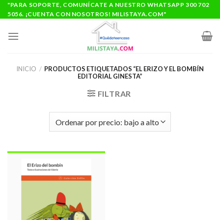
Saltar
"PARA SOPORTE, COMUNÍCATE A NUESTRO WHATSAPP 300 702
5056. ¡CUENTA CON NOSOTROS! MILISTAYA.COM"
al
contenido
INICIO
/
PRODUCTOS ETIQUETADOS “EL ERIZO Y EL BOMBÍN
EDITORIAL GINESTA”
FILTRAR