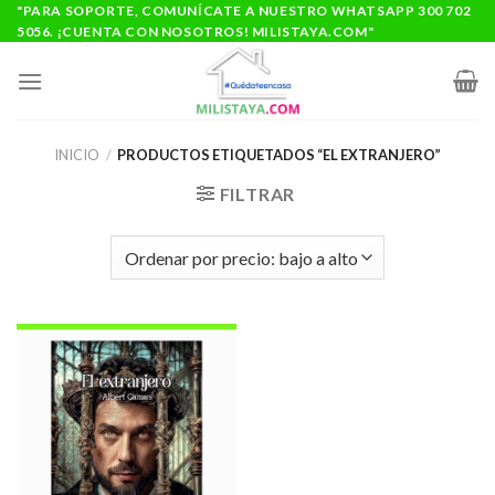
Saltar
"PARA SOPORTE, COMUNÍCATE A NUESTRO WHATSAPP 300 702
5056. ¡CUENTA CON NOSOTROS! MILISTAYA.COM"
al
contenido
INICIO
/
PRODUCTOS ETIQUETADOS “EL EXTRANJERO”
FILTRAR