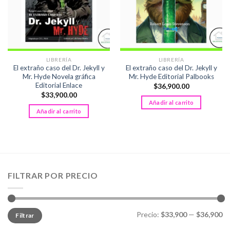
LIBRERÍA
LIBRERÍA
El extraño caso del Dr. Jekyll y
El extraño caso del Dr. Jekyll y
Mr. Hyde Novela gráfica
Mr. Hyde Editorial Palbooks
Editorial Enlace
$
36,900.00
$
33,900.00
Añadir al carrito
Añadir al carrito
FILTRAR POR PRECIO
Precio
Precio
Precio:
$33,900
—
$36,900
Filtrar
mínimo
máximo