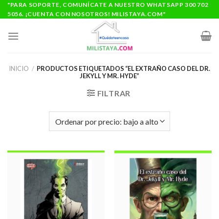
Saltar
"PARA SOPORTE, COMUNÍCATE A NUESTRO WHATSAPP 300 702
5056. ¡CUENTA CON NOSOTROS! MILISTAYA.COM"
al
contenido
INICIO
/
PRODUCTOS ETIQUETADOS “EL EXTRAÑO CASO DEL DR.
JEKYLL Y MR. HYDE”
FILTRAR