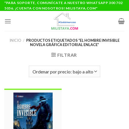
Saltar
"PARA SOPORTE, COMUNÍCATE A NUESTRO WHATSAPP 300 702
5056. ¡CUENTA CON NOSOTROS! MILISTAYA.COM"
al
contenido
INICIO
/
PRODUCTOS ETIQUETADOS “EL HOMBRE INVISIBLE
NOVELA GRÁFICA EDITORIAL ENLACE”
FILTRAR