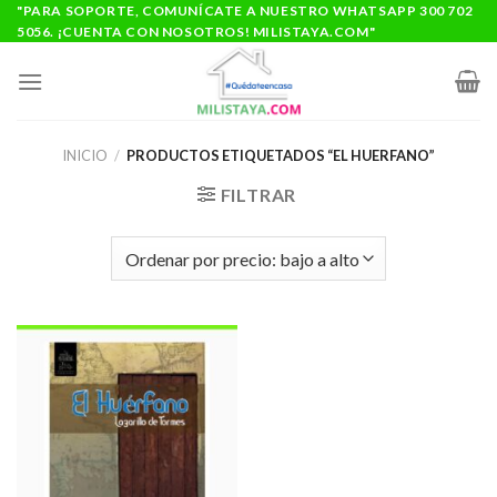
Saltar
"PARA SOPORTE, COMUNÍCATE A NUESTRO WHATSAPP 300 702
5056. ¡CUENTA CON NOSOTROS! MILISTAYA.COM"
al
contenido
INICIO
/
PRODUCTOS ETIQUETADOS “EL HUERFANO”
FILTRAR