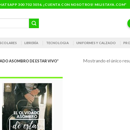
ATSAPP 300 702 5056. ¡CUENTA CON NOSOTROS! MILISTAYA.COM"
 ESCOLARES
LIBRERÍA
TECNOLOGIA
UNIFORMES Y CALZADO
PRO
Mostrando el único res
ADO ASOMBRO DE ESTAR VIVO”