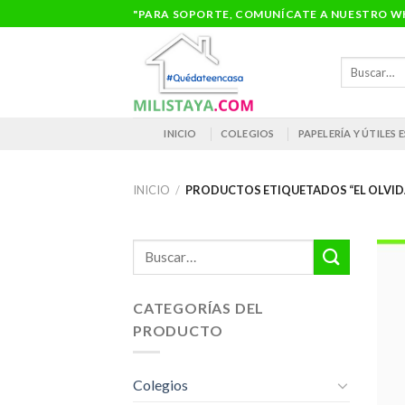
Saltar
"PARA SOPORTE, COMUNÍCATE A NUESTRO WH
al
contenido
Buscar
por:
INICIO
COLEGIOS
PAPELERÍA Y ÚTILES
INICIO
/
PRODUCTOS ETIQUETADOS “EL OLVID
Buscar
por:
CATEGORÍAS DEL
PRODUCTO
Colegios