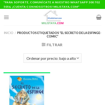
Saltar
"PARA SOPORTE, COMUNÍCATE A NUESTRO WHATSAPP 300 702
5056. ¡CUENTA CON NOSOTROS! MILISTAYA.COM"
al
contenido
INICIO
/
PRODUCTOS ETIQUETADOS “EL SECRETO DE LA ESFINGE-
COMIC”
FILTRAR