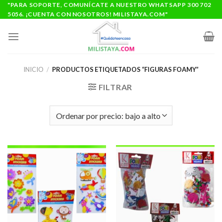
Saltar
"PARA SOPORTE, COMUNÍCATE A NUESTRO WHATSAPP 300 702
5056. ¡CUENTA CON NOSOTROS! MILISTAYA.COM"
al
contenido
INICIO
/
PRODUCTOS ETIQUETADOS “FIGURAS FOAMY”
FILTRAR