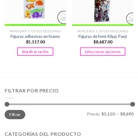
PAPELERÍA Y ÚTILES ESCOLARES
PAPELERÍA Y ÚTILES ESCOLARES
Figuras adhesivas en foamy
Figuras de fomi Klipp Paqt
$
5,117.00
$
8,687.00
Añadir al carrito
Seleccionar opciones
Este
producto
tiene
múltiples
variantes.
FILTRAR POR PRECIO
Las
opciones
se
pueden
Precio
Precio
Precio:
$5,110
—
$8,690
Filtrar
mínimo
máximo
elegir
en
la
CATEGORÍAS DEL PRODUCTO
página