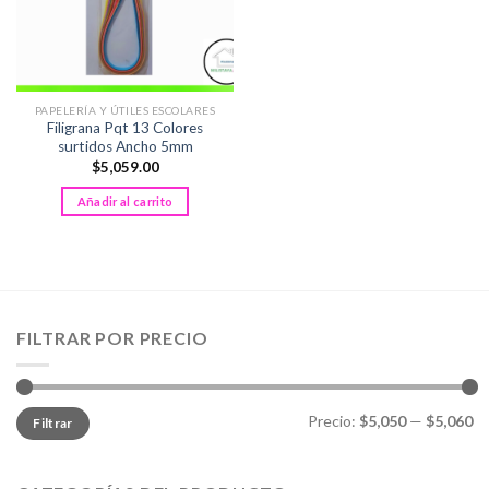
PAPELERÍA Y ÚTILES ESCOLARES
Filigrana Pqt 13 Colores
surtidos Ancho 5mm
$
5,059.00
Añadir al carrito
FILTRAR POR PRECIO
Precio
Precio
Precio:
$5,050
—
$5,060
Filtrar
mínimo
máximo