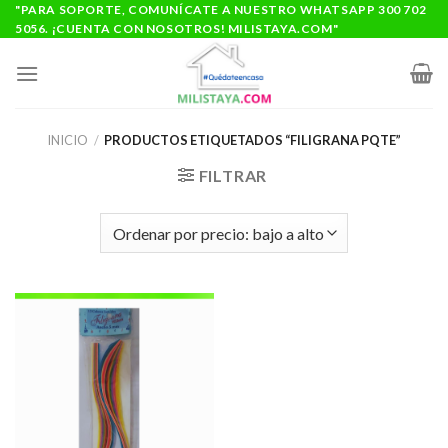
Saltar
"PARA SOPORTE, COMUNÍCATE A NUESTRO WHATSAPP 300 702
5056. ¡CUENTA CON NOSOTROS! MILISTAYA.COM"
al
contenido
INICIO
/
PRODUCTOS ETIQUETADOS “FILIGRANA PQTE”
FILTRAR