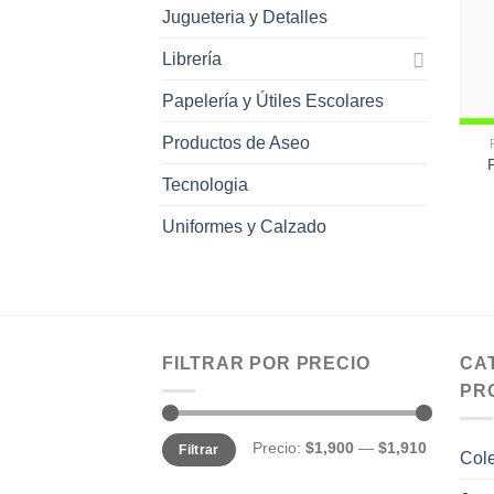
Jugueteria y Detalles
Librería
Papelería y Útiles Escolares
Productos de Aseo
Tecnologia
Uniformes y Calzado
FILTRAR POR PRECIO
CA
PR
Precio
Precio
Precio:
$1,900
—
$1,910
Filtrar
mínimo
máximo
Col