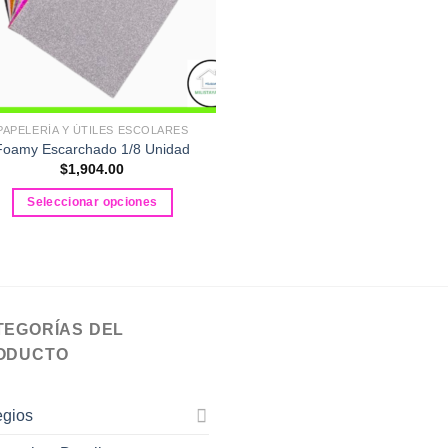
PAPELERÍA Y ÚTILES ESCOLARES
Foamy Escarchado 1/8 Unidad
$
1,904.00
Seleccionar opciones
Este
producto
tiene
múltiples
variantes.
TEGORÍAS DEL
Las
ODUCTO
opciones
se
pueden
egios
elegir