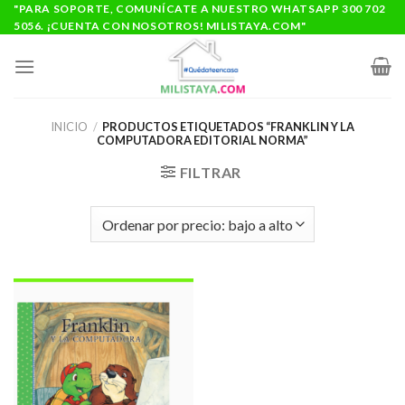
Saltar
"PARA SOPORTE, COMUNÍCATE A NUESTRO WHATSAPP 300 702
5056. ¡CUENTA CON NOSOTROS! MILISTAYA.COM"
al
contenido
INICIO
/
PRODUCTOS ETIQUETADOS “FRANKLIN Y LA
COMPUTADORA EDITORIAL NORMA”
FILTRAR