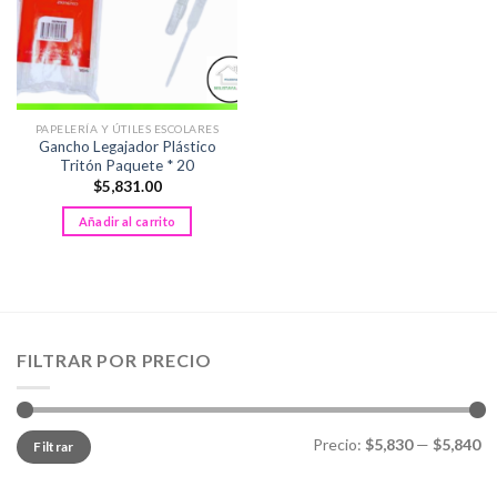
PAPELERÍA Y ÚTILES ESCOLARES
Gancho Legajador Plástico
Tritón Paquete * 20
$
5,831.00
Añadir al carrito
FILTRAR POR PRECIO
Precio
Precio
Precio:
$5,830
—
$5,840
Filtrar
mínimo
máximo