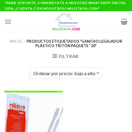
Saltar
"PARA SOPORTE, COMUNÍCATE A NUESTRO WHATSAPP 300 702
5056. ¡CUENTA CON NOSOTROS! MILISTAYA.COM"
al
contenido
INICIO
/
PRODUCTOS ETIQUETADOS “GANCHO LEGAJADOR
PLÁSTICO TRITÓN PAQUETE * 20”
FILTRAR