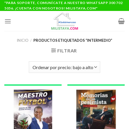
Saltar
"PARA SOPORTE, COMUNÍCATE A NUESTRO WHATSAPP 300 702
5056. ¡CUENTA CON NOSOTROS! MILISTAYA.COM"
al
contenido
INICIO
/
PRODUCTOS ETIQUETADOS “INTERMEDIO”
FILTRAR