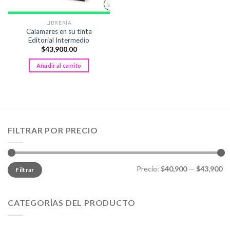
LIBRERÍA
Calamares en su tinta
Editorial Intermedio
$
43,900.00
Añadir al carrito
FILTRAR POR PRECIO
Precio
Precio
Precio:
$40,900
—
$43,900
Filtrar
mínimo
máximo
CATEGORÍAS DEL PRODUCTO