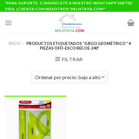
Saltar
"PARA SOPORTE, COMUNÍCATE A NUESTRO WHATSAPP 300 702
5056. ¡CUENTA CON NOSOTROS! MILISTAYA.COM"
al
contenido
INICIO
/
PRODUCTOS ETIQUETADOS “JUEGO GEOMÉTRICO * 4
PIEZAS OFFI-ESCO REF.OE-240”
FILTRAR