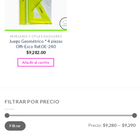
PAPELERÍA Y ÚTILES ESCOLARES
Juego Geométrico * 4 piezas
Offi-Esco Ref.OE-240
$
9,282.00
Añadir al carrito
FILTRAR POR PRECIO
Precio
Precio
Precio:
$9,280
—
$9,290
Filtrar
mínimo
máximo