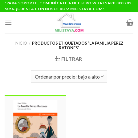
Saltar
"PARA SOPORTE, COMUNÍCATE A NUESTRO WHATSAPP 300 702
5056. ¡CUENTA CON NOSOTROS! MILISTAYA.COM"
al
contenido
INICIO
/
PRODUCTOS ETIQUETADOS “LA FAMILIA PÉREZ
RATONES”
FILTRAR