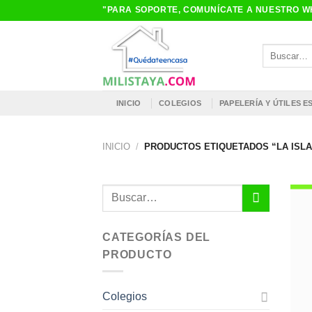
Saltar
"PARA SOPORTE, COMUNÍCATE A NUESTRO WH
al
contenido
Buscar
por:
INICIO
COLEGIOS
PAPELERÍA Y ÚTILES 
INICIO
/
PRODUCTOS ETIQUETADOS “LA ISLA
Buscar
por:
CATEGORÍAS DEL
PRODUCTO
Colegios