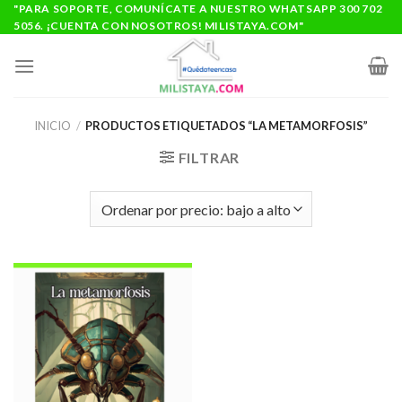
Saltar
"PARA SOPORTE, COMUNÍCATE A NUESTRO WHATSAPP 300 702
5056. ¡CUENTA CON NOSOTROS! MILISTAYA.COM"
al
contenido
INICIO
/
PRODUCTOS ETIQUETADOS “LA METAMORFOSIS”
FILTRAR