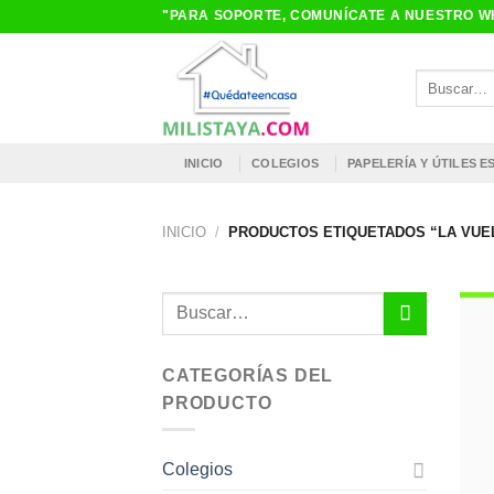
Saltar
"PARA SOPORTE, COMUNÍCATE A NUESTRO WH
al
contenido
Buscar
por:
INICIO
COLEGIOS
PAPELERÍA Y ÚTILES 
INICIO
/
PRODUCTOS ETIQUETADOS “LA VUEL
Buscar
por:
CATEGORÍAS DEL
PRODUCTO
Colegios