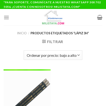
Saltar
"PARA SOPORTE, COMUNÍCATE A NUESTRO WHATSAPP 300 702
5056. ¡CUENTA CON NOSOTROS! MILISTAYA.COM"
al
contenido
INICIO
/
PRODUCTOS ETIQUETADOS “LÁPIZ 3H”
FILTRAR