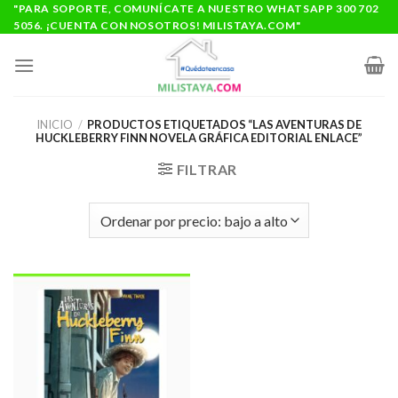
Saltar
"PARA SOPORTE, COMUNÍCATE A NUESTRO WHATSAPP 300 702
5056. ¡CUENTA CON NOSOTROS! MILISTAYA.COM"
al
contenido
INICIO
/
PRODUCTOS ETIQUETADOS “LAS AVENTURAS DE
HUCKLEBERRY FINN NOVELA GRÁFICA EDITORIAL ENLACE”
FILTRAR