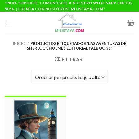
Saltar
"PARA SOPORTE, COMUNÍCATE A NUESTRO WHATSAPP 300 702
5056. ¡CUENTA CON NOSOTROS! MILISTAYA.COM"
al
contenido
INICIO
/
PRODUCTOS ETIQUETADOS “LAS AVENTURAS DE
SHERLOCK HOLMES EDITORIAL PALBOOKS”
FILTRAR