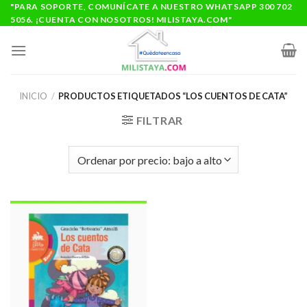
Saltar
"PARA SOPORTE, COMUNÍCATE A NUESTRO WHATSAPP 300 702
5056. ¡CUENTA CON NOSOTROS! MILISTAYA.COM"
al
contenido
INICIO
/
PRODUCTOS ETIQUETADOS “LOS CUENTOS DE CATA”
FILTRAR