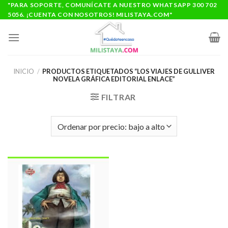
Saltar
"PARA SOPORTE, COMUNÍCATE A NUESTRO WHATSAPP 300 702
5056. ¡CUENTA CON NOSOTROS! MILISTAYA.COM"
al
contenido
INICIO
/
PRODUCTOS ETIQUETADOS “LOS VIAJES DE GULLIVER
NOVELA GRÁFICA EDITORIAL ENLACE”
FILTRAR