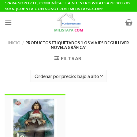
Saltar
"PARA SOPORTE, COMUNÍCATE A NUESTRO WHATSAPP 300 702
5056. ¡CUENTA CON NOSOTROS! MILISTAYA.COM"
al
contenido
INICIO
/
PRODUCTOS ETIQUETADOS “LOS VIAJES DE GULLIVER
NOVELA GRÁFICA”
FILTRAR