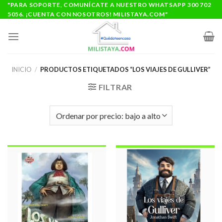
Saltar
"PARA SOPORTE, COMUNÍCATE A NUESTRO WHATSAPP 300 702
5056. ¡CUENTA CON NOSOTROS! MILISTAYA.COM"
al
contenido
INICIO
/
PRODUCTOS ETIQUETADOS “LOS VIAJES DE GULLIVER”
FILTRAR