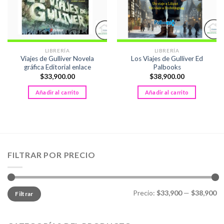
LIBRERÍA
LIBRERÍA
Viajes de Gulliver Novela
Los Viajes de Gulliver Ed
gráfica Editorial enlace
Palbooks
$
33,900.00
$
38,900.00
Añadir al carrito
Añadir al carrito
FILTRAR POR PRECIO
Precio
Precio
Precio:
$33,900
—
$38,900
Filtrar
mínimo
máximo