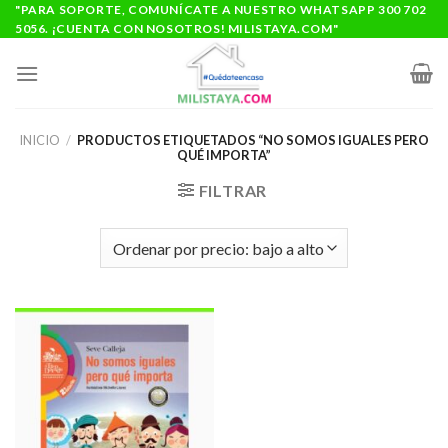
Saltar
"PARA SOPORTE, COMUNÍCATE A NUESTRO WHATSAPP 300 702
5056. ¡CUENTA CON NOSOTROS! MILISTAYA.COM"
al
contenido
INICIO
/
PRODUCTOS ETIQUETADOS “NO SOMOS IGUALES PERO
QUÉ IMPORTA”
FILTRAR