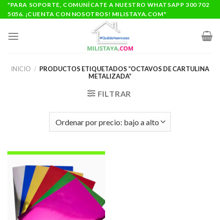
Saltar
"PARA SOPORTE, COMUNÍCATE A NUESTRO WHATSAPP 300 702
5056. ¡CUENTA CON NOSOTROS! MILISTAYA.COM"
al
contenido
INICIO
/
PRODUCTOS ETIQUETADOS “OCTAVOS DE CARTULINA
METALIZADA”
FILTRAR