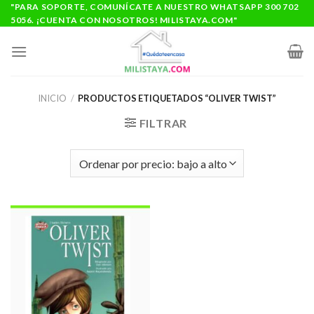
Saltar
"PARA SOPORTE, COMUNÍCATE A NUESTRO WHATSAPP 300 702
5056. ¡CUENTA CON NOSOTROS! MILISTAYA.COM"
al
contenido
INICIO
/
PRODUCTOS ETIQUETADOS “OLIVER TWIST”
FILTRAR