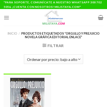
Saltar
"PARA SOPORTE, COMUNÍCATE A NUESTRO WHATSAPP 300 702
5056. ¡CUENTA CON NOSOTROS! MILISTAYA.COM"
al
contenido
INICIO
/
PRODUCTOS ETIQUETADOS “ORGULLO Y PREJUICIO
NOVELA GRÁFICA EDITORIAL ENLACE”
FILTRAR