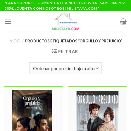
Saltar
"PARA SOPORTE, COMUNÍCATE A NUESTRO WHATSAPP 300 702
5056. ¡CUENTA CON NOSOTROS! MILISTAYA.COM"
al
contenido
INICIO
/
PRODUCTOS ETIQUETADOS “ORGULLO Y PREJUICIO”
FILTRAR