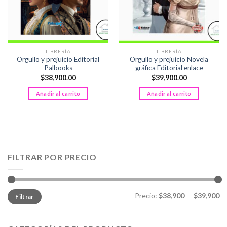
LIBRERÍA
LIBRERÍA
Orgullo y prejuicio Editorial
Orgullo y prejuicio Novela
Palbooks
gráfica Editorial enlace
$
38,900.00
$
39,900.00
Añadir al carrito
Añadir al carrito
FILTRAR POR PRECIO
Precio
Precio
Precio:
$38,900
—
$39,900
Filtrar
mínimo
máximo