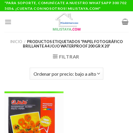
Saltar
"PARA SOPORTE, COMUNÍCATE A NUESTRO WHATSAPP 300 702
5056. ¡CUENTA CON NOSOTROS! MILISTAYA.COM"
al
contenido
INICIO
/
PRODUCTOS ETIQUETADOS “PAPEL FOTOGRÁFICO
BRILLANTE A4 JOJO WATERPROOF 200 GR X 20”
FILTRAR