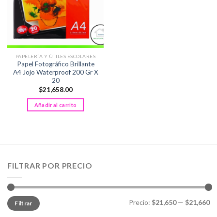
PAPELERÍA Y ÚTILES ESCOLARES
Papel Fotográfico Brillante
A4 Jojo Waterproof 200 Gr X
20
$
21,658.00
Añadir al carrito
FILTRAR POR PRECIO
Precio
Precio
Precio:
$21,650
—
$21,660
Filtrar
mínimo
máximo