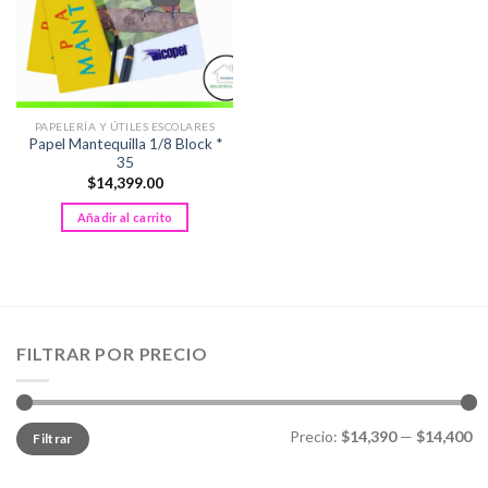
PAPELERÍA Y ÚTILES ESCOLARES
Papel Mantequilla 1/8 Block *
35
$
14,399.00
Añadir al carrito
FILTRAR POR PRECIO
Precio
Precio
Precio:
$14,390
—
$14,400
Filtrar
mínimo
máximo