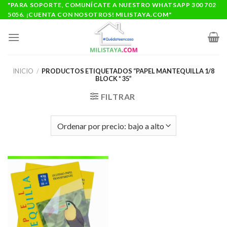
Saltar
"PARA SOPORTE, COMUNÍCATE A NUESTRO WHATSAPP 300 702
5056. ¡CUENTA CON NOSOTROS! MILISTAYA.COM"
al
contenido
INICIO
/
PRODUCTOS ETIQUETADOS “PAPEL MANTEQUILLA 1/8
BLOCK * 35”
FILTRAR