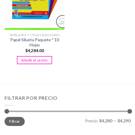
PAPELERÍA Y ÚTILES ESCOLARES
Papel Silueta Paquete * 10
Hojas
$
4,284.00
Añadir al carrito
FILTRAR POR PRECIO
Precio
Precio
Precio:
$4,280
—
$4,290
Filtrar
mínimo
máximo