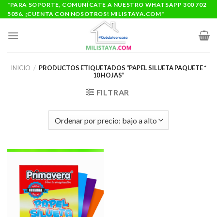
Saltar
"PARA SOPORTE, COMUNÍCATE A NUESTRO WHATSAPP 300 702
5056. ¡CUENTA CON NOSOTROS! MILISTAYA.COM"
al
contenido
INICIO
/
PRODUCTOS ETIQUETADOS “PAPEL SILUETA PAQUETE *
10 HOJAS”
FILTRAR